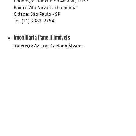
Endereço: Flanklin do Amaral, 1.057
Bairro: Vila Nova Cachoeirinha
​Cidade: São Paulo - SP
Tel. (11) 3982-2754
Imobiliária Panelli Imóveis
Endereço: Av. Eng. Caetano Álvares,
2.099
Bairro: Casa Verde
​Cidade: São Paulo - SP
Tel. (11) 3858-2644
Imobiliárias Zona Norte - São Paulo
Para ter acesso a mais opções de imobiliárias
com atuação na Zona Norte de São Paulo,
acesse o link acima.
IMOBILIÁRIAS SÃO PAULO SP